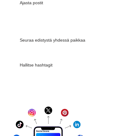
Ajasta postit
Joka päivälle uusi idea
Paranna näkyvyyttä Googlessa
Seuraa edistystä yhdessä paikkaa
AI-käyttöinen valokuvavalinta
Hallitse hashtagit