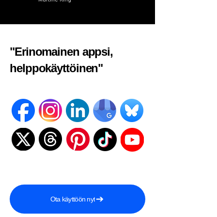
"Erinomainen appsi,
helppokäyttöinen"​
Ota käyttöön nyt