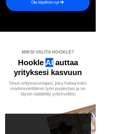
Ota käyttöön nyt
MIKSI VALITA HOOKLE?
Hookle
AI
auttaa
yrityksesi kasvuun
Sinun erityisavustajasi, joka hoitaa koko
markkinointitiimin työn puolestasi ja on
täysin räätälöity yrityksellesi