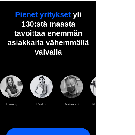
Pienet yritykset
yli
130:stä maasta
tavoittaa enemmän
asiakkaita vähemmällä
vaivalla
Therapy
Realtor
Restaurant
Photographer
practise