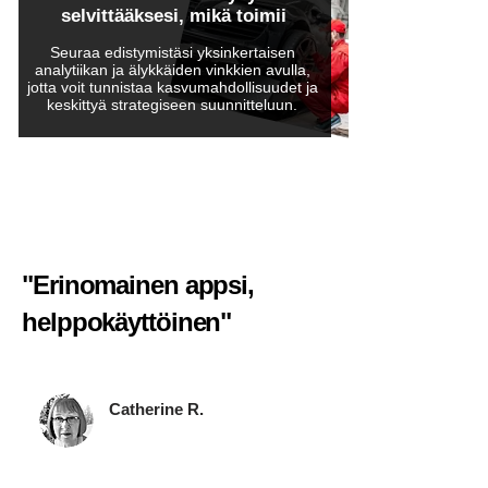
selvittääksesi, mikä toimii
Seuraa edistymistäsi yksinkertaisen
analytiikan ja älykkäiden vinkkien avulla,
jotta voit tunnistaa kasvumahdollisuudet ja
keskittyä strategiseen suunnitteluun.
"Erinomainen appsi,
helppokäyttöinen"​
Catherine R.