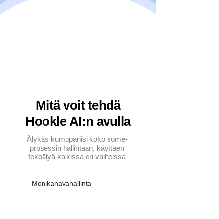
Mitä voit tehdä
Hookle AI:n avulla
Älykäs kumppanisi koko some-
prosessin hallintaan, käyttäen
tekoälyä kaikissa eri vaiheissa
Monikanavahallinta
Luo postit