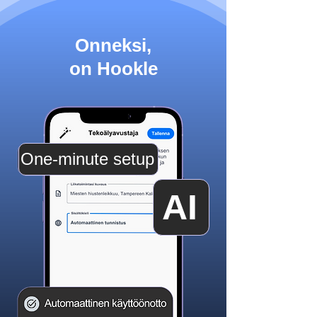
Onneksi,
on Hookle
One-minute setup
AI