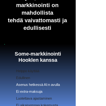
markkinointi on
mahdollista
tehdä
vaivattomasti ja
edullisesti
Some-markkinointi
Hooklen kanssa
Helppo käyttää
Edullinen
Asenus hetkessä AI:n avulla
Ei extra-maksuja
Luotettava ajastaminen
Ei aikaisempaa kokemusta