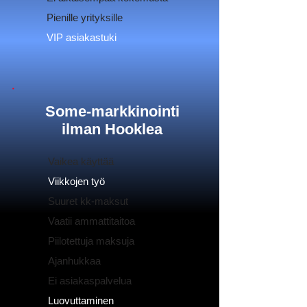
Pienille yrityksille
VIP asiakastuki
Some-markkinointi
ilman Hooklea
Vaikea käyttää
Viikkojen työ
Suuret kk-maksut
Vaatii ammattitaitoa
Piilotettuja maksuja
Ajanhukkaa
Ei asiakaspalvelua
Luovuttaminen