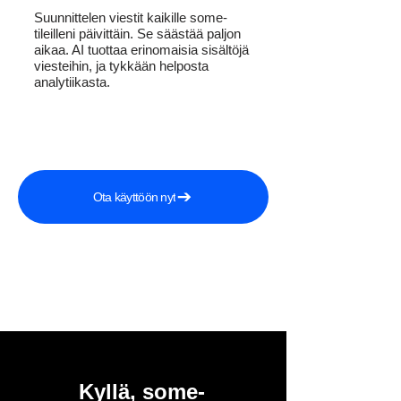
Suunnittelen viestit kaikille some-
tileilleni päivittäin. Se säästää paljon
aikaa. AI tuottaa erinomaisia sisältöjä
viesteihin, ja tykkään helposta
analytiikasta.
Ota käyttöön nyt
Kyllä, some-