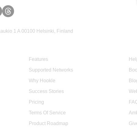
ukio 1 A 00100 Helsinki, Finland
Product
Sup
Features
Hel
Supported Networks
Boo
Why Hookle
Blo
Success Stories
Web
Pricing
FA
Terms Of Service
Amb
Product Roadmap
Giv