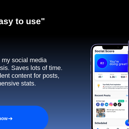
asy to use"​
ll my social media
sis. Saves lots of time.
ent content for posts,
ensive stats.
 now