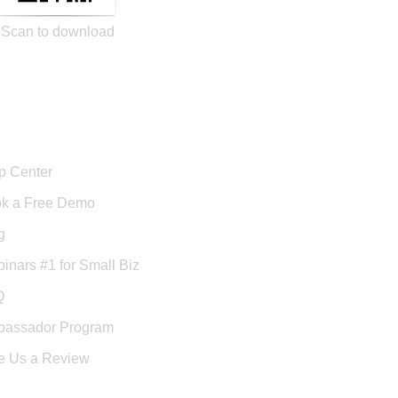
Scan to download
port
p Center
k a Free Demo
g
inars #1 for Small Biz
Q
assador Program
e Us a Review