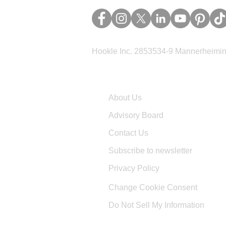
Hookle Inc. 2853534-9 Mannerheimina
Company
About Us
Advisory Board
Contact Us
Subscribe to newsletter
Privacy Policy
Change Cookie Consent
Do Not Sell My Information