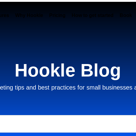
ures
Why Hookle
Pricing
How to get started
Book 
Hookle Blog
ting tips and best practices for small businesses