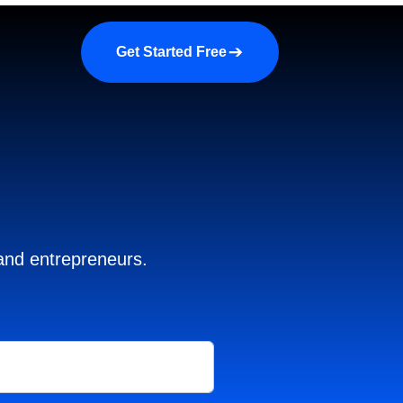
a demo
About us
More
Get Started Free
 and entrepreneurs.